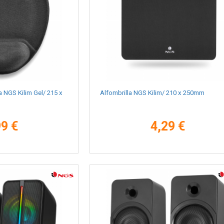
 NGS Kilim Gel/ 215 x
Alfombrilla NGS Kilim/ 210 x 250mm
99 €
4,29 €