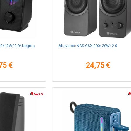
0/ 12W/ 2.0/ Negros
Altavoces NGS GSX-200/ 20W/ 2.0
75 €
24,75 €