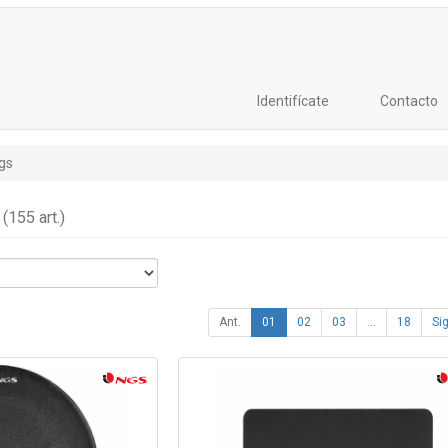
Identifícate
Contacto
gs
s
(155 art.)
Ant.
01
02
03
...
18
Sig