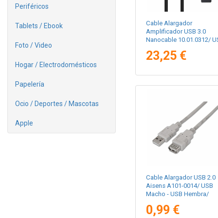
Periféricos
Cable Alargador
Tablets / Ebook
Amplificador USB 3.0
Nanocable 10.01.0312/ U
Foto / Video
Macho - USB Hembra/ 10
23,25 €
Negro
Hogar / Electrodomésticos
Papelería
Ocio / Deportes / Mascotas
Apple
Cable Alargador USB 2.0
Aisens A101-0014/ USB
Macho - USB Hembra/
Hasta 2.5W/ 60Mbps/ 3m
0,99 €
Beige