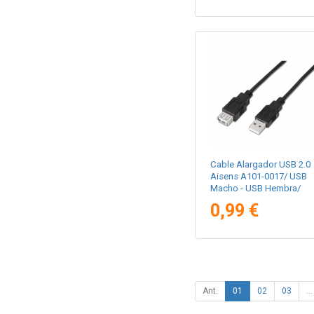
Cable Alargador USB 2.0
Aisens A101-0017/ USB
Macho - USB Hembra/
Hasta 2.5W/ 60Mbps/ 3m
0,99 €
Negro
Ant.
01
02
03
...