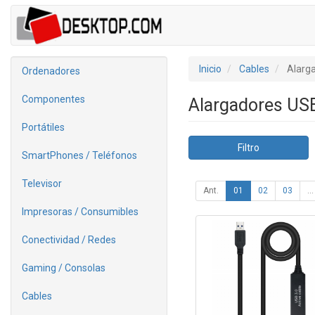
Inicio
Cables
Alarg
Ordenadores
Componentes
Alargadores US
Portátiles
Filtro
SmartPhones / Teléfonos
Televisor
Ant.
01
02
03
...
Impresoras / Consumibles
Conectividad / Redes
Gaming / Consolas
Cables