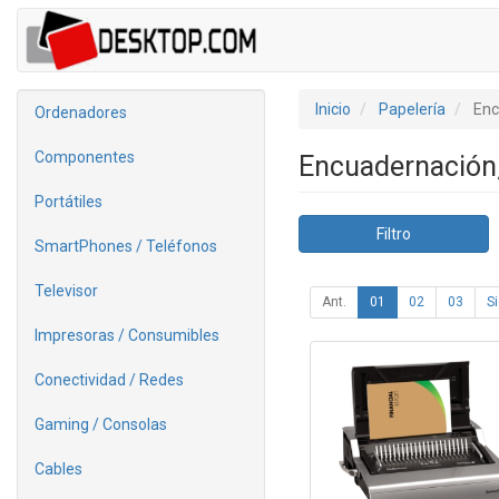
Inicio
Papelería
Enc
Ordenadores
Componentes
Encuadernación,
Portátiles
Filtro
SmartPhones / Teléfonos
Televisor
Ant.
01
02
03
Si
Impresoras / Consumibles
Conectividad / Redes
Gaming / Consolas
Cables