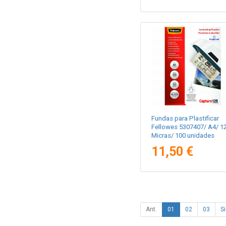
Fundas para Plastificar
Fellowes 5307407/ A4/ 1
Micras/ 100 unidades
11,50 €
Ant.
01
02
03
Si