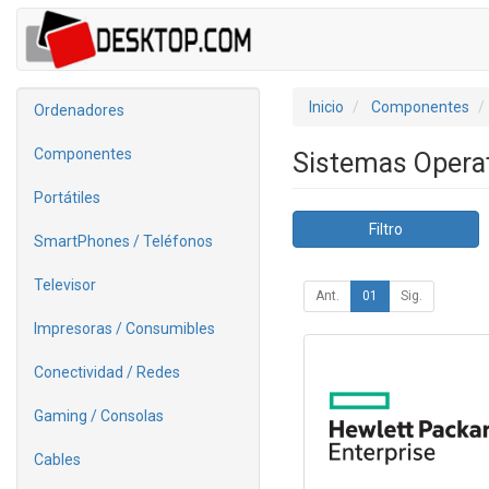
Inicio
Componentes
Ordenadores
Componentes
Sistemas Opera
Portátiles
Filtro
SmartPhones / Teléfonos
Televisor
Ant.
01
Sig.
Impresoras / Consumibles
Conectividad / Redes
Gaming / Consolas
Cables