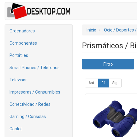
Inicio
Ocio / Deportes 
Ordenadores
Componentes
Prismáticos / B
Portátiles
Filtro
SmartPhones / Teléfonos
Televisor
Ant.
01
Sig.
Impresoras / Consumibles
Conectividad / Redes
Gaming / Consolas
Cables