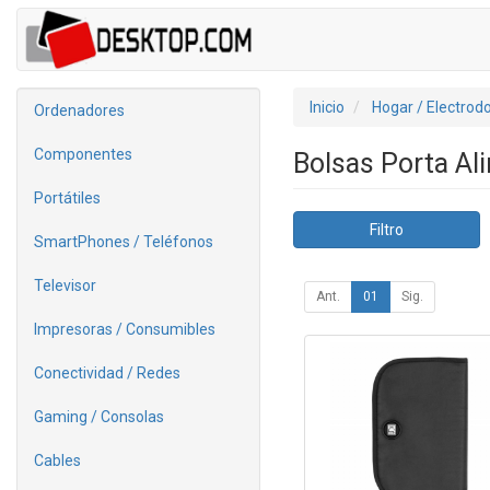
Inicio
Hogar / Electrod
Ordenadores
Componentes
Bolsas Porta A
Portátiles
Filtro
SmartPhones / Teléfonos
Televisor
Ant.
01
Sig.
Impresoras / Consumibles
Conectividad / Redes
Gaming / Consolas
Cables