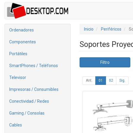
Inicio
Periféricos
So
Ordenadores
Componentes
Soportes Proye
Portátiles
Filtro
SmartPhones / Teléfonos
Televisor
Ant.
01
02
Sig.
Impresoras / Consumibles
Conectividad / Redes
Gaming / Consolas
Cables