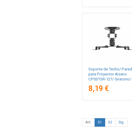
Soporte de Techo/ Pared
para Proyector Aisens
CP03TSR-127/ Giratorio/
Inclinable/ hasta 13.5kg
8,19 €
Ant.
01
02
Sig.