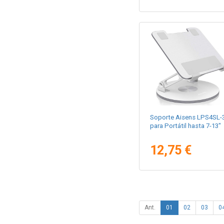
Soporte Aisens LPS4SL-
para Portátil hasta 7-13"
12,75 €
Ant.
01
02
03
0