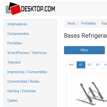
Inicio
Portátiles
Bas
Ordenadores
Componentes
Bases Refriger
Portátiles
Filtro
SmartPhones / Teléfonos
Televisor
Ant.
01
02
03
0
Impresoras / Consumibles
Conectividad / Redes
Gaming / Consolas
Cables