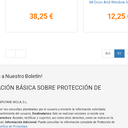
Mi Door And Window S
38,25 €
12,25 
Ant.
01
 a Nuestro Boletín!
CIÓN BÁSICA SOBRE PROTECCIÓN DE
MPUTARE MOLA, S.L.
er las consultas planteadas por el usuario y enviarle la información solicitada;
sentimiento del usuario;
Destinatarios
: Solo se realizan cesiones si existe una
erechos
: Acceder, rectificar y suprimir, así como otros derechos, como se indica en la
nal;
Información Adicional
: Puede consultar la información completa de Protección de
olítica de Privacidad
.