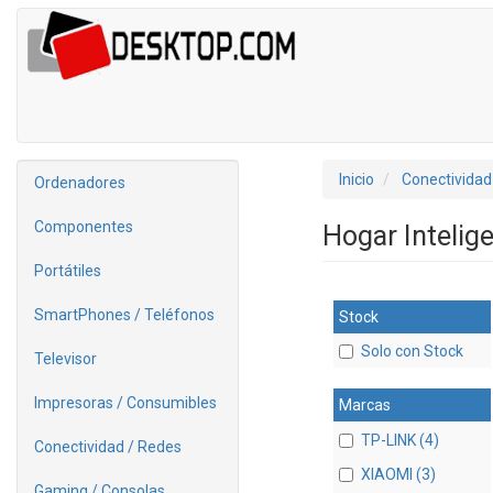
Inicio
Conectividad
Ordenadores
Componentes
Hogar Intelig
Portátiles
SmartPhones / Teléfonos
Stock
Solo con Stock
Televisor
Impresoras / Consumibles
Marcas
TP-LINK (4)
Conectividad / Redes
XIAOMI (3)
Gaming / Consolas