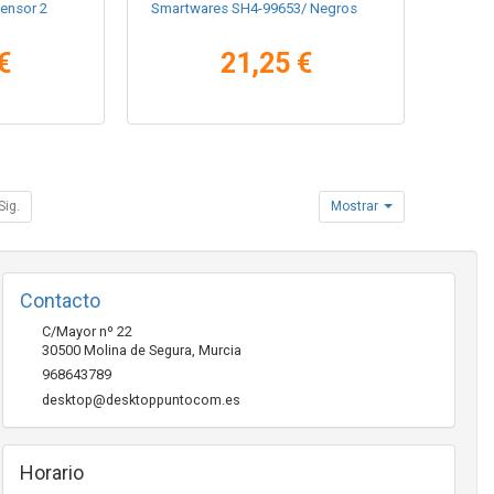
ensor 2
Smartwares SH4-99653/ Negros
€
21,25 €
Sig.
Mostrar
Contacto
C/Mayor nº 22
30500
Molina de Segura
,
Murcia
968643789
desktop@desktoppuntocom.es
Horario