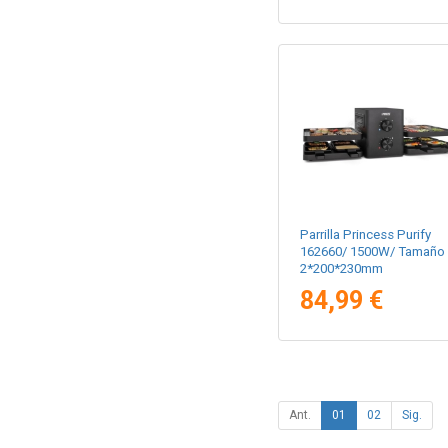
Parrilla Princess Purify
162660/ 1500W/ Tamaño
2*200*230mm
84,99 €
Ant.
01
02
Sig.