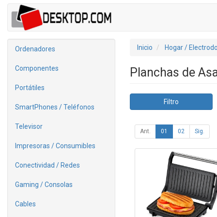
Inicio
Hogar / Electrod
Ordenadores
Componentes
Planchas de Asar
Portátiles
Filtro
SmartPhones / Teléfonos
Televisor
Ant.
01
02
Sig.
Impresoras / Consumibles
Conectividad / Redes
Gaming / Consolas
Cables