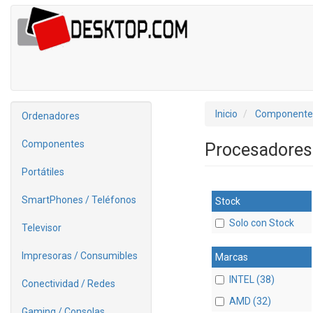
Inicio
Componente
Ordenadores
Componentes
Procesadore
Portátiles
SmartPhones / Teléfonos
Stock
Solo con Stock
Televisor
Impresoras / Consumibles
Marcas
INTEL (38)
Conectividad / Redes
AMD (32)
Gaming / Consolas