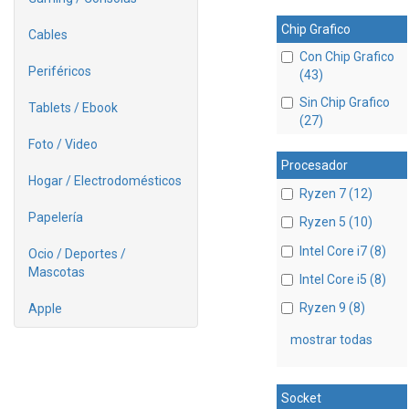
Chip Grafico
Cables
Con Chip Grafico
Periféricos
(43)
Sin Chip Grafico
Tablets / Ebook
(27)
Foto / Video
Procesador
Hogar / Electrodomésticos
Ryzen 7 (12)
Papelería
Ryzen 5 (10)
Intel Core i7 (8)
Ocio / Deportes /
Mascotas
Intel Core i5 (8)
Ryzen 9 (8)
Apple
mostrar todas
Socket