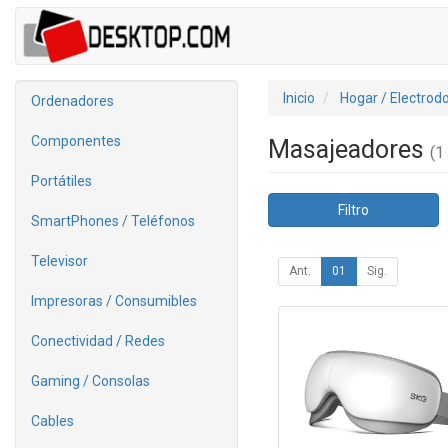
Inicio
Hogar / Electrod
Ordenadores
Componentes
Masajeadores
(1 
Portátiles
Filtro
SmartPhones / Teléfonos
Televisor
Ant.
01
Sig.
Impresoras / Consumibles
Conectividad / Redes
Gaming / Consolas
Cables