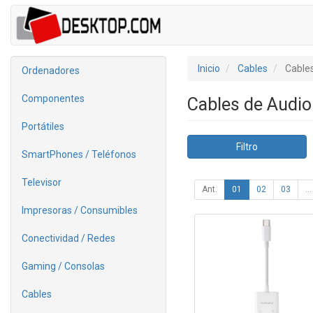
Inicio
Cables
Cable
Ordenadores
Componentes
Cables de Audi
Portátiles
Filtro
SmartPhones / Teléfonos
Televisor
Ant.
01
02
03
...
Impresoras / Consumibles
Conectividad / Redes
Gaming / Consolas
Cables