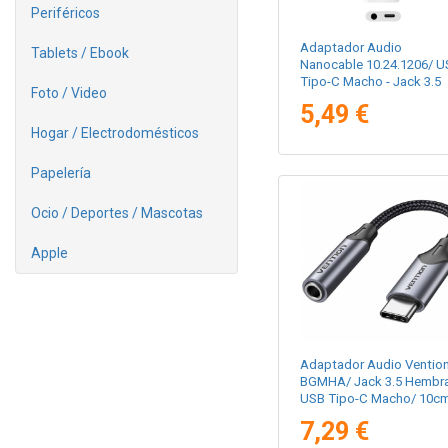
Periféricos
Adaptador Audio
Tablets / Ebook
Nanocable 10.24.1206/ U
Tipo-C Macho - Jack 3.5
Foto / Video
Hembra/ USB Tipo-C
5,49 €
Hembra/ Blanco
Hogar / Electrodomésticos
Papelería
Ocio / Deportes / Mascotas
Apple
Adaptador Audio Ventio
BGMHA/ Jack 3.5 Hembra
USB Tipo-C Macho/ 10c
Gris
7,29 €