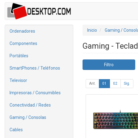
Inicio
Gaming / Consol
Ordenadores
Componentes
Gaming - Tecla
Portátiles
Filtro
SmartPhones / Teléfonos
Televisor
Ant.
01
02
Sig.
Impresoras / Consumibles
Conectividad / Redes
Gaming / Consolas
Cables