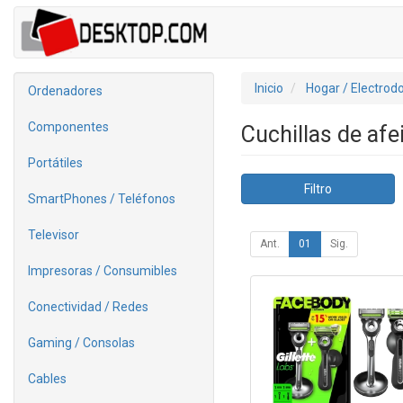
Inicio
Hogar / Electrod
Ordenadores
Componentes
Cuchillas de afe
Portátiles
Filtro
SmartPhones / Teléfonos
Televisor
Ant.
01
Sig.
Impresoras / Consumibles
Conectividad / Redes
Gaming / Consolas
Cables