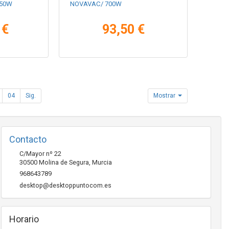
 250W
NOVAVAC/ 700W
 €
93,50 €
04
Sig.
Mostrar
Contacto
C/Mayor nº 22
30500
Molina de Segura
,
Murcia
968643789
desktop@desktoppuntocom.es
Horario