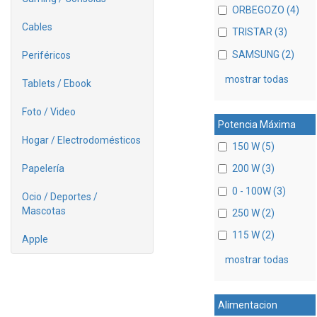
ORBEGOZO (4)
Cables
TRISTAR (3)
SAMSUNG (2)
Periféricos
mostrar todas
Tablets / Ebook
Foto / Video
Potencia Máxima
Hogar / Electrodomésticos
150 W (5)
Papelería
200 W (3)
0 - 100W (3)
Ocio / Deportes /
Mascotas
250 W (2)
115 W (2)
Apple
mostrar todas
Alimentacion