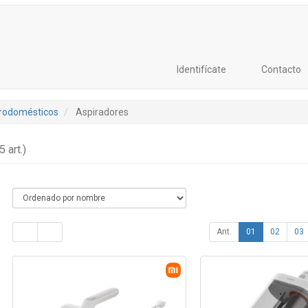
Identifícate
Contacto
trodomésticos
Aspiradores
5 art.)
Ant.
01
02
03