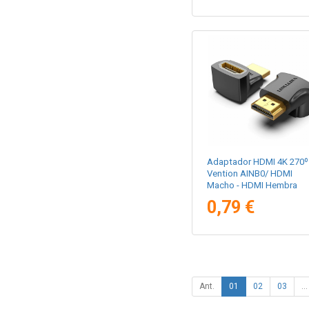
Adaptador HDMI 4K 270º
Vention AINB0/ HDMI
Macho - HDMI Hembra
0,79 €
Ant.
01
02
03
...