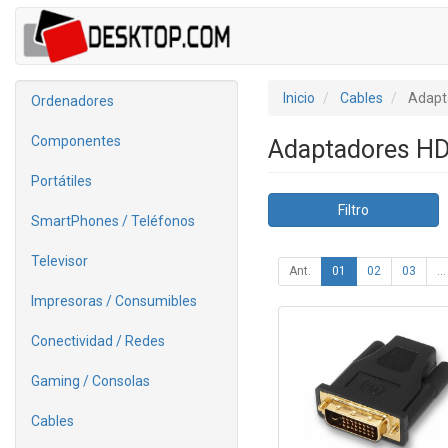
Inicio
Cables
Adapt
Ordenadores
Componentes
Adaptadores H
Portátiles
Filtro
SmartPhones / Teléfonos
Televisor
Ant.
01
02
03
...
Impresoras / Consumibles
Conectividad / Redes
Gaming / Consolas
Cables