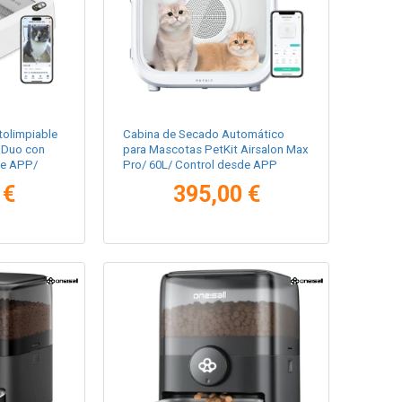
tolimpiable
Cabina de Secado Automático
l Duo con
para Mascotas PetKit Airsalon Max
de APP/
Pro/ 60L/ Control desde APP
 €
395,00 €