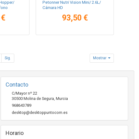
-Hopper/
Petonner Nutri Vision Mini/ 2.6L/
fono
Cámara HD
 €
93,50 €
Sig.
Mostrar
Contacto
C/Mayor nº 22
30500
Molina de Segura
,
Murcia
968643789
desktop@desktoppuntocom.es
Horario