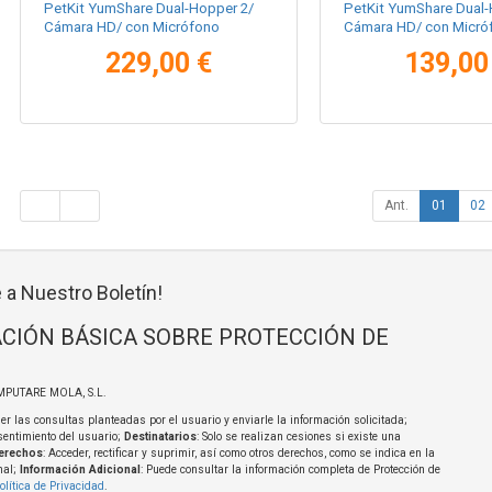
PetKit YumShare Dual-Hopper 2/
PetKit YumShare Dual
Cámara HD/ con Micrófono
Cámara HD/ con Micró
229,00 €
139,00
Ant.
01
02
 a Nuestro Boletín!
CIÓN BÁSICA SOBRE PROTECCIÓN DE
MPUTARE MOLA, S.L.
er las consultas planteadas por el usuario y enviarle la información solicitada;
sentimiento del usuario;
Destinatarios
: Solo se realizan cesiones si existe una
erechos
: Acceder, rectificar y suprimir, así como otros derechos, como se indica en la
nal;
Información Adicional
: Puede consultar la información completa de Protección de
olítica de Privacidad
.