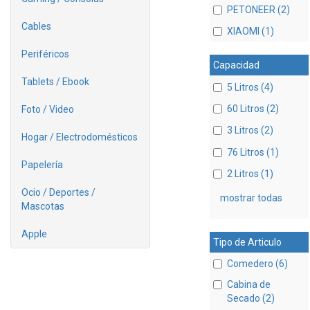
PETONEER (2)
Cables
XIAOMI (1)
Periféricos
Capacidad
Tablets / Ebook
5 Litros (4)
60 Litros (2)
Foto / Video
3 Litros (2)
Hogar / Electrodomésticos
76 Litros (1)
Papelería
2 Litros (1)
Ocio / Deportes /
mostrar todas
Mascotas
Apple
Tipo de Articulo
Comedero (6)
Cabina de
Secado (2)