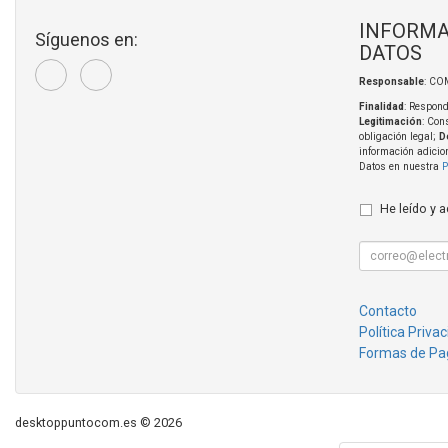
INFORMA
Síguenos en:
DATOS
Responsable
: CO
Finalidad
: Respond
Legitimación
: Con
obligación legal;
D
información adicio
Datos en nuestra
P
He leído y 
Contacto
Política Priva
Formas de Pa
desktoppuntocom.es © 2026