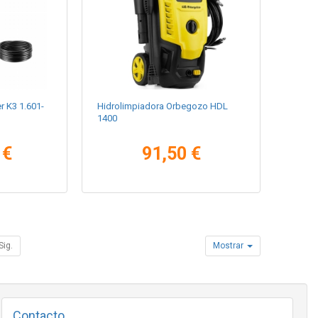
r K3 1.601-
Hidrolimpiadora Orbegozo HDL
1400
 €
91,50 €
Sig.
Mostrar
Contacto