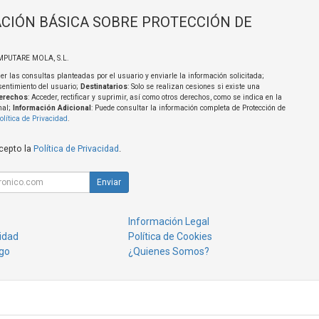
CIÓN BÁSICA SOBRE PROTECCIÓN DE
MPUTARE MOLA, S.L.
er las consultas planteadas por el usuario y enviarle la información solicitada;
sentimiento del usuario;
Destinatarios
: Solo se realizan cesiones si existe una
erechos
: Acceder, rectificar y suprimir, así como otros derechos, como se indica en la
nal;
Información Adicional
: Puede consultar la información completa de Protección de
olítica de Privacidad
.
acepto la
Política de Privacidad
.
Enviar
Información Legal
cidad
Política de Cookies
go
¿Quienes Somos?