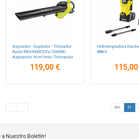
Aspirador - Soplador - Triturador
Hidrolimpiadora Karche
Ryobi RBV3000CESV/ 3000W/
888.0
Aspiración 16 m³/min/ Trituración
16:1
119,00 €
115,00
Ant.
01
 a Nuestro Boletín!