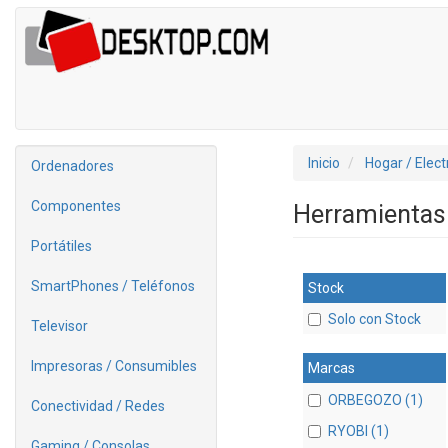
Inicio
Hogar / Elec
Ordenadores
Componentes
Herramientas
Portátiles
SmartPhones / Teléfonos
Stock
Solo con Stock
Televisor
Impresoras / Consumibles
Marcas
ORBEGOZO (1)
Conectividad / Redes
RYOBI (1)
Gaming / Consolas