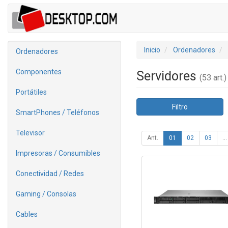
Inicio
Ordenadores
Ordenadores
Componentes
Servidores
(53 art.)
Portátiles
Filtro
SmartPhones / Teléfonos
Televisor
Ant.
01
02
03
...
Impresoras / Consumibles
Conectividad / Redes
Gaming / Consolas
Cables