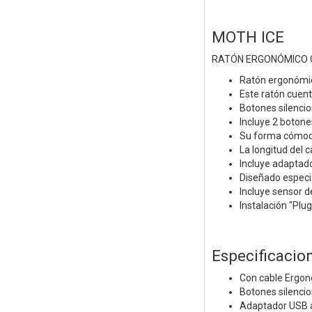
MOTH ICE
RATÓN ERGONÓMICO C
Ratón ergonómico
Este ratón cuen
Botones silencio
Incluye 2 botone
Su forma cómoda
La longitud del c
Incluye adaptado
Diseñado especi
Incluye sensor d
Instalación "Plu
Especificacio
Con cable Ergo
Botones silenci
Adaptador USB 