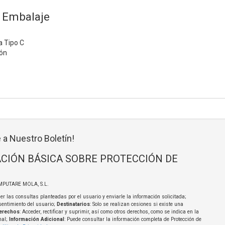
 Embalaje
 Tipo C
ión
 a Nuestro Boletín!
CIÓN BÁSICA SOBRE PROTECCIÓN DE
MPUTARE MOLA, S.L.
er las consultas planteadas por el usuario y enviarle la información solicitada;
sentimiento del usuario;
Destinatarios
: Solo se realizan cesiones si existe una
erechos
: Acceder, rectificar y suprimir, así como otros derechos, como se indica en la
nal;
Información Adicional
: Puede consultar la información completa de Protección de