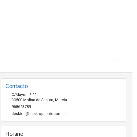
Contacto
C/Mayor nº 22
30500
Molina de Segura
,
Murcia
968643789
desktop@desktoppuntocom.es
Horario