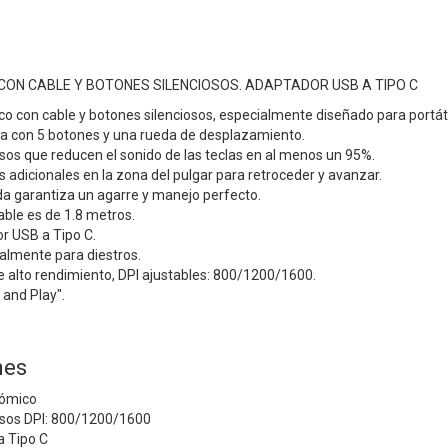
ON CABLE Y BOTONES SILENCIOSOS. ADAPTADOR USB A TIPO C
 con cable y botones silenciosos, especialmente diseñado para portátil
ta con 5 botones y una rueda de desplazamiento.
sos que reducen el sonido de las teclas en al menos un 95%.
s adicionales en la zona del pulgar para retroceder y avanzar.
 garantiza un agarre y manejo perfecto.
able es de 1.8 metros.
r USB a Tipo C.
almente para diestros.
e alto rendimiento, DPI ajustables: 800/1200/1600.
g and Play".
nes
nómico
osos DPI: 800/1200/1600
a Tipo C