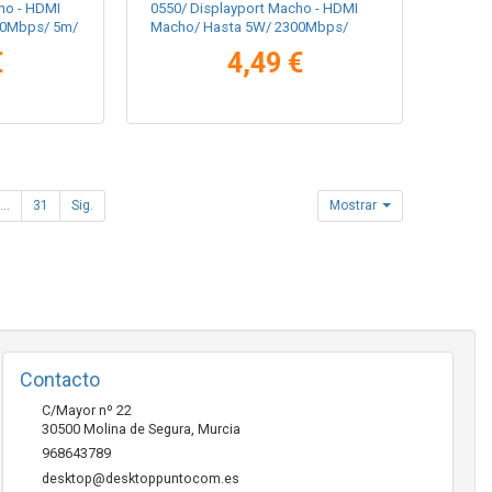
ho - HDMI
0550/ Displayport Macho - HDMI
00Mbps/ 5m/
Macho/ Hasta 5W/ 2300Mbps/
50cm/ Negro
€
4,49 €
...
31
Sig.
Mostrar
Contacto
C/Mayor nº 22
30500
Molina de Segura
,
Murcia
968643789
desktop@desktoppuntocom.es