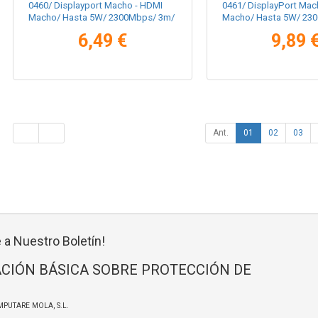
0460/ Displayport Macho - HDMI
0461/ DisplayPort Mac
Macho/ Hasta 5W/ 2300Mbps/ 3m/
Macho/ Hasta 5W/ 23
Negro
Negro
6,49 €
9,89 
Ant.
01
02
03
 a Nuestro Boletín!
CIÓN BÁSICA SOBRE PROTECCIÓN DE
MPUTARE MOLA, S.L.