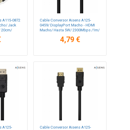
s A115-0872
Cable Conversor Aisens A125-
cho/ Jack
0459/ DisplayPort Macho - HDMI
/ 20cm/
Macho/ Hasta 5W/ 2300Mbps /1m/
Negro
€
4,79 €
s A125-
Cable Conversor Aisens A125-