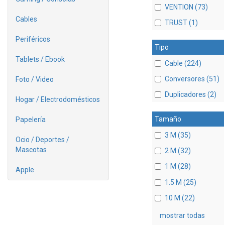
VENTION (73)
Cables
TRUST (1)
Periféricos
Tipo
Tablets / Ebook
Cable (224)
Conversores (51)
Foto / Video
Duplicadores (2)
Hogar / Electrodomésticos
Tamaño
Papelería
3 M (35)
Ocio / Deportes /
Mascotas
2 M (32)
1 M (28)
Apple
1.5 M (25)
10 M (22)
mostrar todas