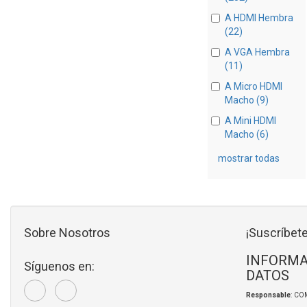
A HDMI Hembra
(22)
A VGA Hembra
(11)
A Micro HDMI
Macho (9)
A Mini HDMI
Macho (6)
mostrar todas
Sobre Nosotros
¡Suscríbete
INFORMA
Síguenos en:
DATOS
Responsable
: CO