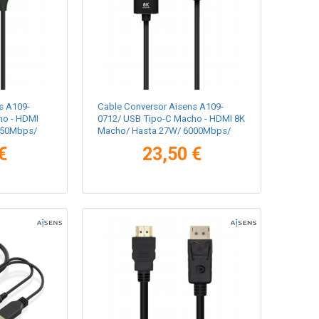
s A109-
Cable Conversor Aisens A109-
ho - HDMI
0712/ USB Tipo-C Macho - HDMI 8K
250Mbps/
Macho/ Hasta 27W/ 6000Mbps/
2m/ Negro
€
23,50 €