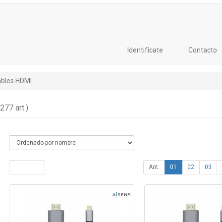
Identifícate
Contacto
bles HDMI
(277 art.)
Ant.
01
02
03