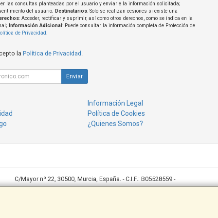
er las consultas planteadas por el usuario y enviarle la información solicitada;
sentimiento del usuario;
Destinatarios
: Solo se realizan cesiones si existe una
erechos
: Acceder, rectificar y suprimir, así como otros derechos, como se indica en la
nal;
Información Adicional
: Puede consultar la información completa de Protección de
olítica de Privacidad
.
acepto la
Política de Privacidad
.
Enviar
Información Legal
cidad
Política de Cookies
go
¿Quienes Somos?
C/Mayor nº 22, 30500, Murcia, España. - C.I.F.: B05528559 -
Ventas: 968643789 desktop@desktoppuntocom.es
Copisteria: 678410152/ copisteria@desktoppuntocom.es