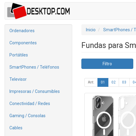
Inicio
SmartPhones / T
Ordenadores
Componentes
Fundas para S
Portátiles
Filtro
SmartPhones / Teléfonos
Televisor
Ant.
01
02
03
0
Impresoras / Consumibles
Conectividad / Redes
Gaming / Consolas
Cables