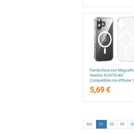
Funda Dura con Magsafe
Vention KUGT0-40/
Compatible con iPhone 
Pro Max/ Transparente
5,69 €
Ant.
01
02
03
0