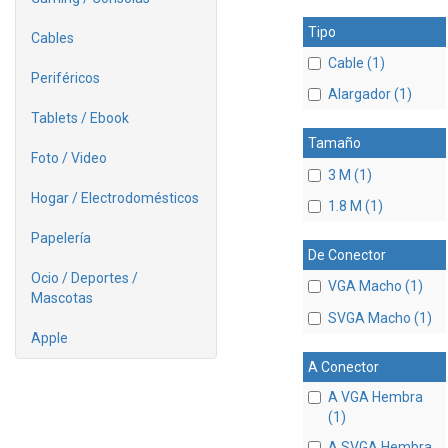
Tipo
Cables
Cable (1)
Periféricos
Alargador (1)
Tablets / Ebook
Tamaño
Foto / Video
3 M (1)
Hogar / Electrodomésticos
1.8 M (1)
Papelería
De Conector
Ocio / Deportes /
VGA Macho (1)
Mascotas
SVGA Macho (1)
Apple
A Conector
A VGA Hembra
(1)
A SVGA Hembra