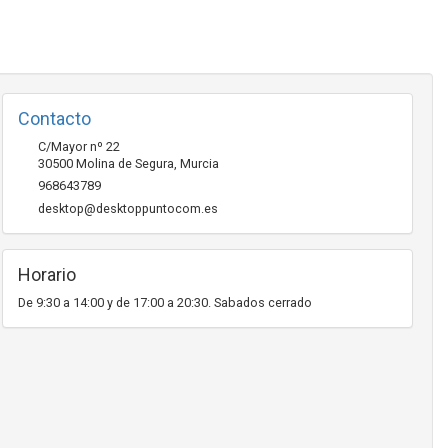
Contacto
C/Mayor nº 22
30500
Molina de Segura
,
Murcia
968643789
desktop@desktoppuntocom.es
Horario
De 9:30 a 14:00 y de 17:00 a 20:30. Sabados cerrado