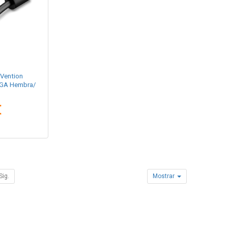
Vention
VGA Hembra/
€
Sig.
Mostrar