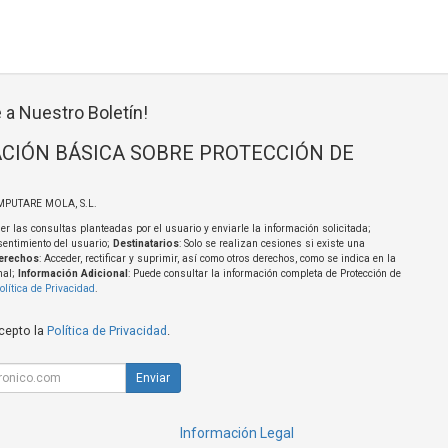
 a Nuestro Boletín!
CIÓN BÁSICA SOBRE PROTECCIÓN DE
MPUTARE MOLA, S.L.
er las consultas planteadas por el usuario y enviarle la información solicitada;
sentimiento del usuario;
Destinatarios
: Solo se realizan cesiones si existe una
erechos
: Acceder, rectificar y suprimir, así como otros derechos, como se indica en la
nal;
Información Adicional
: Puede consultar la información completa de Protección de
olítica de Privacidad
.
acepto la
Política de Privacidad
.
Enviar
Información Legal