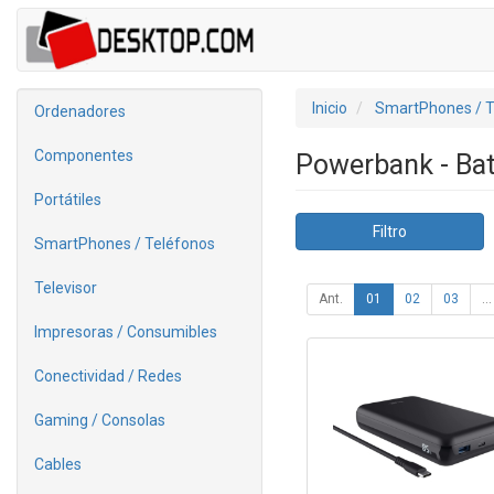
Inicio
SmartPhones / T
Ordenadores
Componentes
Powerbank - Ba
Portátiles
Filtro
SmartPhones / Teléfonos
Televisor
Ant.
01
02
03
...
Impresoras / Consumibles
Conectividad / Redes
Gaming / Consolas
Cables