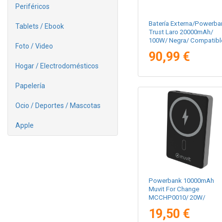
Periféricos
Batería Externa/Powerba
Tablets / Ebook
Trust Laro 20000mAh/
100W/ Negra/ Compatibl
Foto / Video
con Portátiles
90,99 €
Hogar / Electrodomésticos
Papelería
Ocio / Deportes / Mascotas
Apple
Powerbank 10000mAh
Muvit For Change
MCCHP0010/ 20W/
Wireless/ Negra/ Incluye
19,50 €
Cable USB Tipo-C