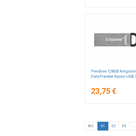
Pendrive 128GB Kingston
DataTraveler Kyson USB 
23,75 €
Ant.
01
02
03
...