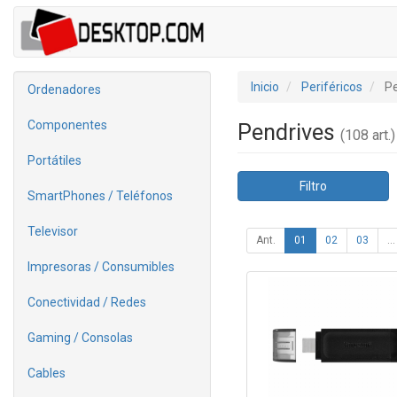
Inicio
Periféricos
Pe
Ordenadores
Componentes
Pendrives
(108 art.)
Portátiles
Filtro
SmartPhones / Teléfonos
Televisor
Ant.
01
02
03
...
Impresoras / Consumibles
Conectividad / Redes
Gaming / Consolas
Cables