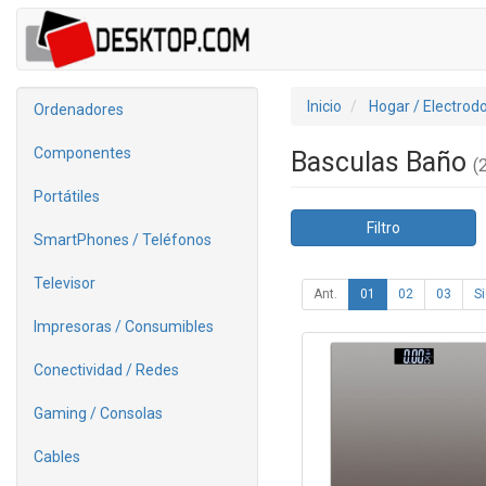
Inicio
Hogar / Electrod
Ordenadores
Componentes
Basculas Baño
(2
Portátiles
Filtro
SmartPhones / Teléfonos
Televisor
Ant.
01
02
03
Si
Impresoras / Consumibles
Conectividad / Redes
Gaming / Consolas
Cables