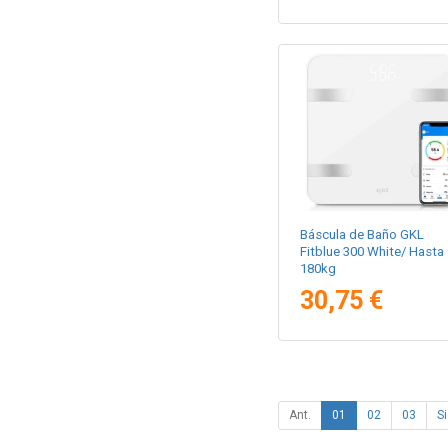
Báscula de Baño GKL
Fitblue 300 White/ Hasta
180kg
30,75 €
Ant.
01
02
03
Si