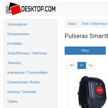
Inicio
Ocio / Deportes 
Ordenadores
Componentes
Pulseras Smar
Portátiles
Filtro
SmartPhones / Teléfonos
Televisor
Ant.
01
Sig.
Impresoras / Consumibles
Conectividad / Redes
Gaming / Consolas
Cables