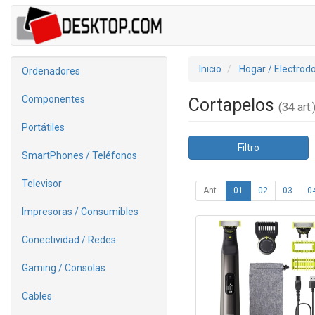
Inicio
Hogar / Electrod
Ordenadores
Componentes
Cortapelos
(34 art.
Portátiles
Filtro
SmartPhones / Teléfonos
Televisor
Ant.
01
02
03
0
Impresoras / Consumibles
Conectividad / Redes
Gaming / Consolas
Cables