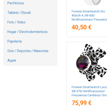
Periféricos
Forever Smartwatch IGo
Tablets / Ebook
Watch 4 JW-600
Notificaciones/ Frecuenc
Foto / Video
Cardiaca/ Blanco
40,50 €
Hogar / Electrodomésticos
Papelería
Ocio / Deportes / Mascotas
Apple
Forever Smartwatch Luc
SB-370/ Notificaciones/
Frecuencia Cardiaca/ Oro
Rosa/ Incluye Correa
75,99 €
Moteada