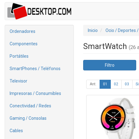
Inicio
Ocio / Deportes 
Ordenadores
Componentes
SmartWatch
(26 a
Portátiles
Filtro
SmartPhones / Teléfonos
Televisor
Ant.
01
02
03
Si
Impresoras / Consumibles
Conectividad / Redes
Gaming / Consolas
Cables