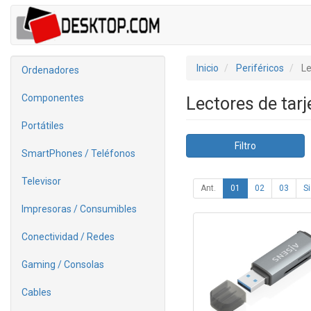
Inicio
Periféricos
Le
Ordenadores
Componentes
Lectores de tar
Portátiles
Filtro
SmartPhones / Teléfonos
Televisor
Ant.
01
02
03
Si
Impresoras / Consumibles
Conectividad / Redes
Gaming / Consolas
Cables