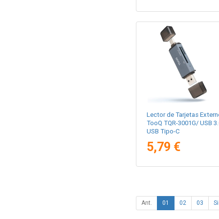
Lector de Tarjetas Extern
TooQ TQR-3001G/ USB 3.
USB Tipo-C
5,79 €
Ant.
01
02
03
Si