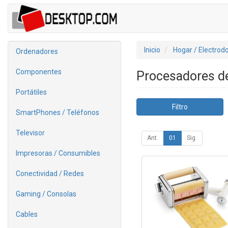
Inicio
Hogar / Electrod
Ordenadores
Componentes
Procesadores d
Portátiles
Filtro
SmartPhones / Teléfonos
Televisor
Ant.
01
Sig.
Impresoras / Consumibles
Conectividad / Redes
Gaming / Consolas
Cables