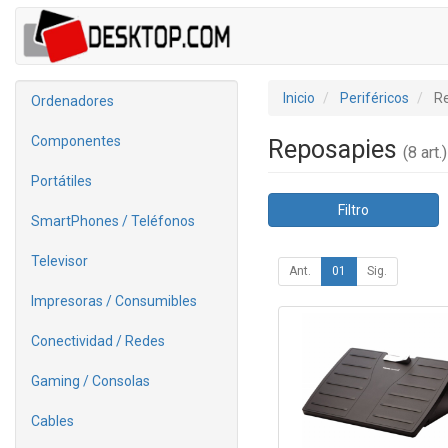
Inicio
Periféricos
R
Ordenadores
Componentes
Reposapies
(8 art.)
Portátiles
Filtro
SmartPhones / Teléfonos
Televisor
Ant.
01
Sig.
Impresoras / Consumibles
Conectividad / Redes
Gaming / Consolas
Cables