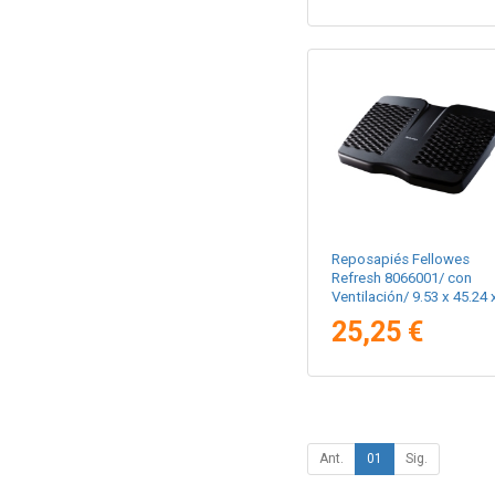
Reposapiés Fellowes
Refresh 8066001/ con
Ventilación/ 9.53 x 45.24 
33.02cm
25,25 €
Ant.
01
Sig.