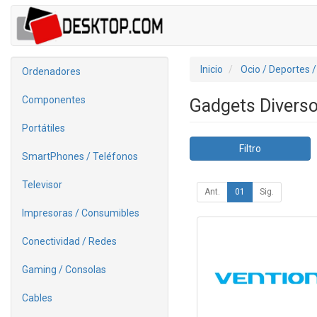
Inicio
Ocio / Deportes 
Ordenadores
Componentes
Gadgets Divers
Portátiles
Filtro
SmartPhones / Teléfonos
Televisor
Ant.
01
Sig.
Impresoras / Consumibles
Conectividad / Redes
Gaming / Consolas
Cables