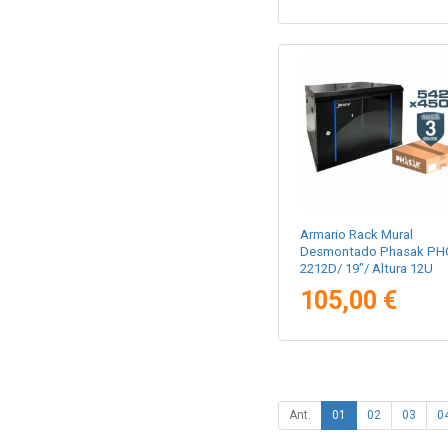
Armario Rack Mural
Desmontado Phasak PH
2212D/ 19"/ Altura 12U
105,00 €
Ant.
01
02
03
0