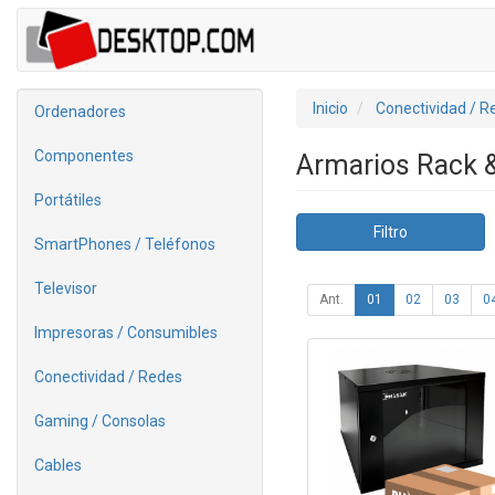
Inicio
Conectividad / R
Ordenadores
Componentes
Armarios Rack 
Portátiles
Filtro
SmartPhones / Teléfonos
Televisor
Ant.
01
02
03
0
Impresoras / Consumibles
Conectividad / Redes
Gaming / Consolas
Cables