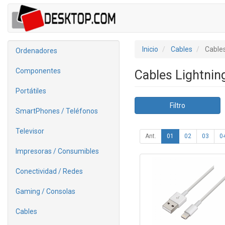
Inicio
Cables
Cables
Ordenadores
Componentes
Cables Lightnin
Portátiles
Filtro
SmartPhones / Teléfonos
Televisor
Ant.
01
02
03
0
Impresoras / Consumibles
Conectividad / Redes
Gaming / Consolas
Cables