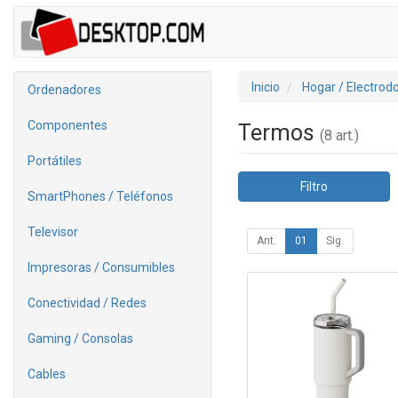
Inicio
Hogar / Electrod
Ordenadores
Componentes
Termos
(8 art.)
Portátiles
Filtro
SmartPhones / Teléfonos
Televisor
Ant.
01
Sig.
Impresoras / Consumibles
Conectividad / Redes
Gaming / Consolas
Cables