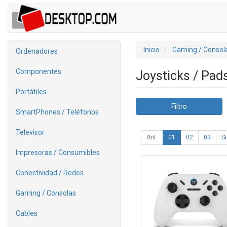
Inicio
Gaming / Consol
Ordenadores
Componentes
Joysticks / Pad
Portátiles
Filtro
SmartPhones / Teléfonos
Televisor
Ant.
01
02
03
Si
Impresoras / Consumibles
Conectividad / Redes
Gaming / Consolas
Cables