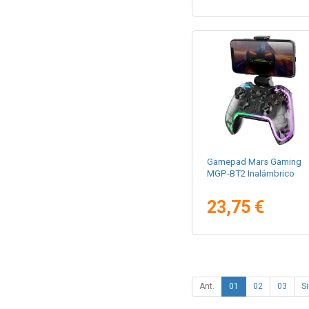
Gamepad Mars Gaming
MGP-BT2 Inalámbrico
23,75 €
Ant.
01
02
03
Si