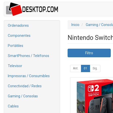
Inicio
Gaming / Consol
Ordenadores
Componentes
Nintendo Switc
Portátiles
Filtro
SmartPhones / Teléfonos
Televisor
Ant.
01
Sig.
Impresoras / Consumibles
Conectividad / Redes
Gaming / Consolas
Cables