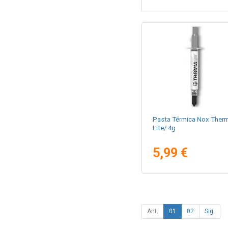
Pasta Térmica Nox Ther
Lite/ 4g
5,99 €
Ant.
01
02
Sig.