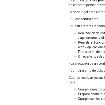
5) ¿Quién/Quiénes pue
de carácter personal co
La base legal para el tr
- Su consentimiento;
- Nuestro interés legítim
Realización de est
/ aplicaciones / d
Permitir el funcio
web / aplicacione
Elaboración de per
Ofrecerle nuestro 
- La ejecución de un contr
- Cumplimiento de obliga
Cuando recabamos sus Da
para:
Cumplir nuestro co
Proporcionarle el s
Cumplir con los re