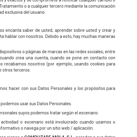
tos y exactos y se compromete a notificar cualquier cambio o
 Tratamiento o a cualquier tercero mediante la comunicación
d exclusiva del usuario.
os encanta saber de usted, aprender sobre usted y crear y
ta hablar con nosotros. Debido a esto, hay muchas maneras
dispositivos o páginas de marcas en las redes sociales, entre
o, cuando crea una cuenta, cuando se pone en contacto con
los recabamos nosotros (por ejemplo, usando cookies para
 otros terceros.
emos hacer con sus Datos Personales y los propósitos para
que podemos usar sus Datos Personales.
Personales suyos podemos tratar según el escenario.
é actividad o escenario está involucrado cuando usamos o
formativo o navega por un sitio web / aplicación.