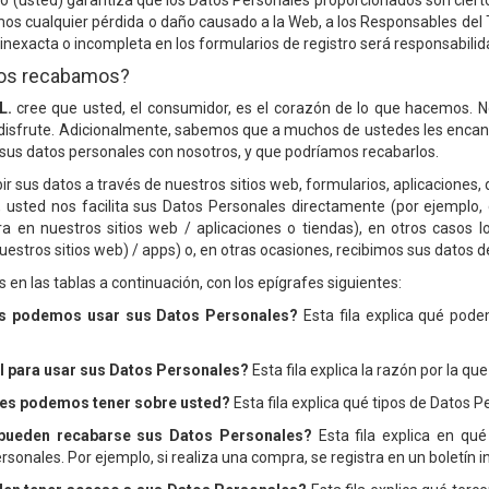
rio (usted) garantiza que los Datos Personales proporcionados son cier
mos cualquier pérdida o daño causado a la Web, a los Responsables del
inexacta o incompleta en los formularios de registro será responsabilida
yos recabamos?
L.
cree que usted, el consumidor, es el corazón de lo que hacemos. N
disfrute. Adicionalmente, sabemos que a muchos de ustedes les encan
sus datos personales con nosotros, y que podríamos recabarlos.
r sus datos a través de nuestros sitios web, formularios, aplicaciones, 
, usted nos facilita sus Datos Personales directamente (por ejempl
a en nuestros sitios web / aplicaciones o tiendas), en otros casos 
tros sitios web) / apps) o, en otras ocasiones, recibimos sus datos de
 en las tablas a continuación, con los epígrafes siguientes:
es podemos usar sus Datos Personales?
Esta fila explica qué pod
al para usar sus Datos Personales?
Esta fila explica la razón por la 
les podemos tener sobre usted?
Esta fila explica qué tipos de Datos 
 pueden recabarse sus Datos Personales?
Esta fila explica en qu
onales. Por ejemplo, si realiza una compra, se registra en un boletín in