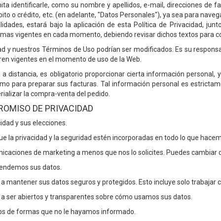
ita identificarle, como su nombre y apellidos, e-mail, direcciones de f
ito o crédito, etc. (en adelante, "Datos Personales"), ya sea para nav
alidades, estará bajo la aplicación de esta Política de Privacidad, j
smas vigentes en cada momento, debiendo revisar dichos textos para c
dad y nuestros Términos de Uso podrían ser modificados. Es su responsa
ren vigentes en el momento de uso de la Web.
 a distancia, es obligatorio proporcionar cierta información personal,
mo para preparar sus facturas. Tal información personal es estrictame
rializar la compra-venta del pedido.
ROMISO DE PRIVACIDAD
idad y sus elecciones.
e la privacidad y la seguridad estén incorporadas en todo lo que hace
icaciones de marketing a menos que nos lo solicites. Puedes cambiar 
vendemos sus datos.
mantener sus datos seguros y protegidos. Esto incluye solo trabajar c
 ser abiertos y transparentes sobre cómo usamos sus datos.
tos de formas que no le hayamos informado.