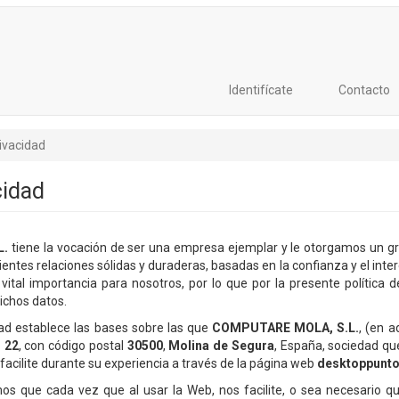
Identifícate
Contacto
rivacidad
cidad
L.
tiene la vocación de ser una empresa ejemplar y le otorgamos un gra
ientes relaciones sólidas y duraderas, basadas en la confianza y el inte
vital importancia para nosotros, por lo que por la presente polític
ichos datos.
dad establece las bases sobre las que
COMPUTARE MOLA, S.L.
, (en 
 22
, con código postal
30500
,
Molina de Segura
, España, sociedad qu
facilite durante su experiencia a través de la página web
desktoppunt
os que cada vez que al usar la Web, nos facilite, o sea necesario 