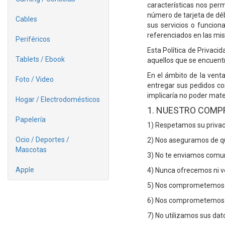
características nos perm
número de tarjeta de déb
Cables
sus servicios o funcion
referenciados en las mi
Periféricos
Esta Política de Privaci
Tablets / Ebook
aquellos que se encuent
En el ámbito de la venta
Foto / Video
entregar sus pedidos co
implicaría no poder mate
Hogar / Electrodomésticos
1. NUESTRO COMP
Papelería
1) Respetamos su privac
Ocio / Deportes /
2) Nos aseguramos de qu
Mascotas
3) No te enviamos comun
Apple
4) Nunca ofrecemos ni 
5) Nos comprometemos a 
6) Nos comprometemos a
7) No utilizamos sus da