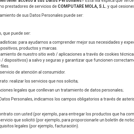
den tener acceso a sus Datos Personales?
Esta fila explica qué terc
mo prestadores de servicios de
COMPUTARE MOLA, S.L.
y qué cesiones
atamiento de sus Datos Personales puede ser:
o, que puede ser:
adísticas: para ayudarnos a comprender mejor sus necesidades y expectat
ispositivos, productos y marcas.
namiento de nuestro sitio web / aplicaciones a través de cookies técnic
s / dispositivos) a salvo y seguras y garantizar que funcionen correct
files.
servicio de atención al consumidor.
ato: realizar los servicios que nos solicita;
ciones legales que conllevan un tratamiento de datos personales;
tos Personales, indicamos los campos obligatorios a través de asteris
ntrato con usted (por ejemplo, para entregar los productos que ha comp
ervicio que solicitó (por ejemplo, para proporcionarle un boletín de notic
quisitos legales (por ejemplo, facturación).