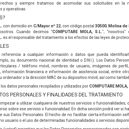
echos y siempre tratamos de acomodar sus solicitudes en la m
s y operativas.
S?
.
con domicilio en
C/Mayor nº 22
, con código postal
30500
,
Molina de
osotros. Cuando decimos "
COMPUTARE MOLA, S.L.
", "nosotros"
.
es el responsable del tratamiento a los efectos de las leyes de protec
ALES
referencia a cualquier información o datos que pueda identificar
mplo, su documento nacional de identidad o D.N.I.). Los Datos Person
rticulares / teléfono móvil, nombres de usuario, imágenes de perfi
 información financiera e información de asistencia social, entre otr
su ordenador o la dirección MAC de su dispositivo móvil, así como tamb
 los datos personales recopilados y utilizados por
COMPUTARE MOLA, 
ATOS PERSONALES Y FINALIDADES DEL TRATAMIENTO
pezar a utilizar cualquiera de nuestros servicios o funcionalidades, d
rse sobre ese servicio o funcionalidad. En dicha sección podrá ver si ha
e sus Datos Personales. El hecho de no facilitar cierta información se
mo usuario o el uso de determinadas funcionalidades o servicios disponi