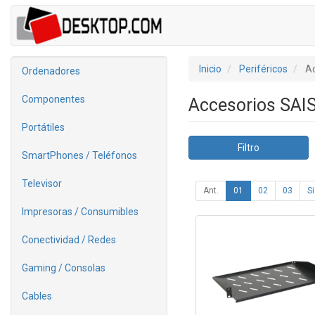
Inicio
Periféricos
Ac
Ordenadores
Componentes
Accesorios SAI
Portátiles
Filtro
SmartPhones / Teléfonos
Televisor
Ant.
01
02
03
Si
Impresoras / Consumibles
Conectividad / Redes
Gaming / Consolas
Cables