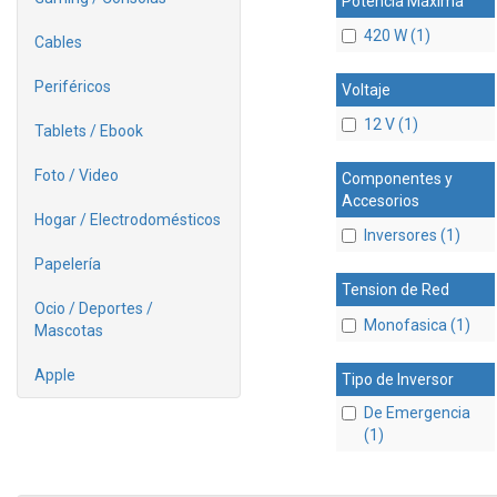
Potencia Máxima
420 W (1)
Cables
Periféricos
Voltaje
12 V (1)
Tablets / Ebook
Foto / Video
Componentes y
Accesorios
Hogar / Electrodomésticos
Inversores (1)
Papelería
Tension de Red
Ocio / Deportes /
Monofasica (1)
Mascotas
Apple
Tipo de Inversor
De Emergencia
(1)