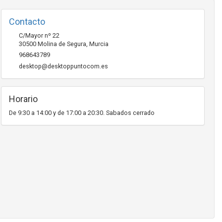
Contacto
C/Mayor nº 22
30500
Molina de Segura
,
Murcia
968643789
desktop@desktoppuntocom.es
Horario
De 9:30 a 14:00 y de 17:00 a 20:30. Sabados cerrado