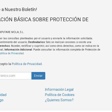
 a Nuestro Boletín!
CIÓN BÁSICA SOBRE PROTECCIÓN DE
MPUTARE MOLA, S.L.
er las consultas planteadas por el usuario y enviarle la información solicitada;
sentimiento del usuario;
Destinatarios
: Solo se realizan cesiones si existe una
erechos
: Acceder, rectificar y suprimir, así como otros derechos, como se indica en la
nal;
Información Adicional
: Puede consultar la información completa de Protección de
olítica de Privacidad
.
acepto la
Política de Privacidad
.
Enviar
Información Legal
cidad
Política de Cookies
go
¿Quienes Somos?