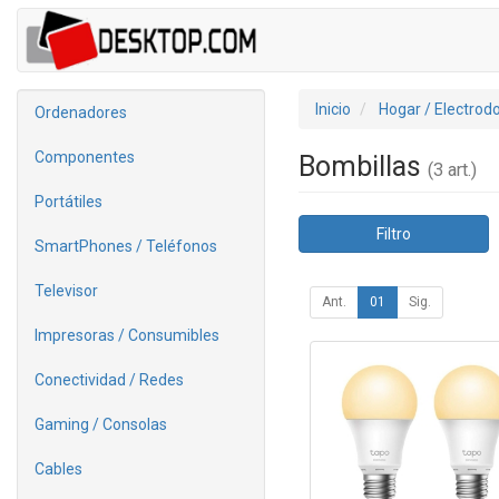
Inicio
Hogar / Electrod
Ordenadores
Componentes
Bombillas
(3 art.)
Portátiles
Filtro
SmartPhones / Teléfonos
Televisor
Ant.
01
Sig.
Impresoras / Consumibles
Conectividad / Redes
Gaming / Consolas
Cables