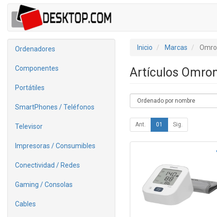
Inicio
Marcas
Omro
Ordenadores
Componentes
Artículos Omro
Portátiles
SmartPhones / Teléfonos
Ant.
01
Sig.
Televisor
Impresoras / Consumibles
Conectividad / Redes
Gaming / Consolas
Cables