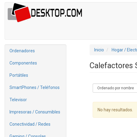
Inicio
Hogar / Elec
Ordenadores
Componentes
Calefactores 
Portátiles
SmartPhones / Teléfonos
Televisor
No hay resultados.
Impresoras / Consumibles
Conectividad / Redes
Gaming / Consolas