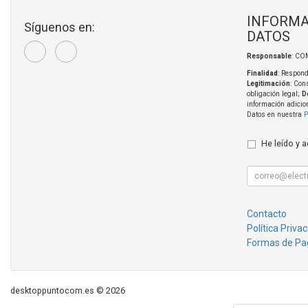
INFORMA
Síguenos en:
DATOS
Responsable
: CO
Finalidad
: Respond
Legitimación
: Con
obligación legal;
D
información adicio
Datos en nuestra
P
He leído y 
Contacto
Política Priva
Formas de Pa
desktoppuntocom.es © 2026