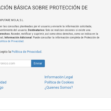
CIÓN BÁSICA SOBRE PROTECCIÓN DE
MPUTARE MOLA, S.L.
er las consultas planteadas por el usuario y enviarle la información solicitada;
sentimiento del usuario;
Destinatarios
: Solo se realizan cesiones si existe una
erechos
: Acceder, rectificar y suprimir, así como otros derechos, como se indica en la
nal;
Información Adicional
: Puede consultar la información completa de Protección de
olítica de Privacidad
.
acepto la
Política de Privacidad
.
Enviar
Información Legal
cidad
Política de Cookies
go
¿Quienes Somos?