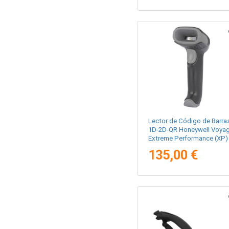
Lector de Código de Barra
1D-2D-QR Honeywell Voyag
Extreme Performance (XP)
1472G Reacondicionado/
135,00 €
Bluetooth/ USB