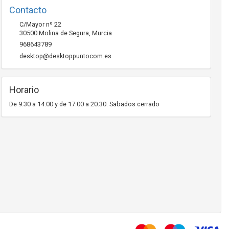
Contacto
C/Mayor nº 22
30500
Molina de Segura
,
Murcia
968643789
desktop@desktoppuntocom.es
Horario
De 9:30 a 14:00 y de 17:00 a 20:30. Sabados cerrado