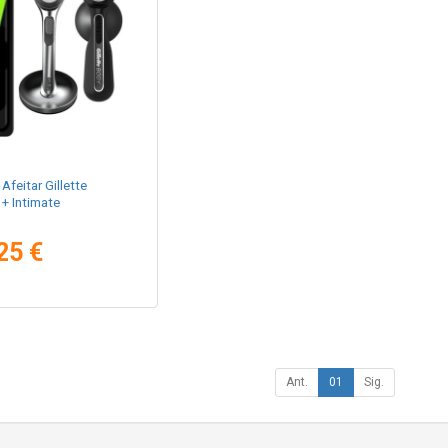
Afeitar Gillette
+ Intimate
25 €
Ant.
01
Sig.