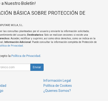
 a Nuestro Boletín!
CIÓN BÁSICA SOBRE PROTECCIÓN DE
MPUTARE MOLA, S.L.
er las consultas planteadas por el usuario y enviarle la información solicitada;
sentimiento del usuario;
Destinatarios
: Solo se realizan cesiones si existe una
erechos
: Acceder, rectificar y suprimir, así como otros derechos, como se indica en la
nal;
Información Adicional
: Puede consultar la información completa de Protección de
olítica de Privacidad
.
acepto la
Política de Privacidad
.
Enviar
Información Legal
cidad
Política de Cookies
go
¿Quienes Somos?