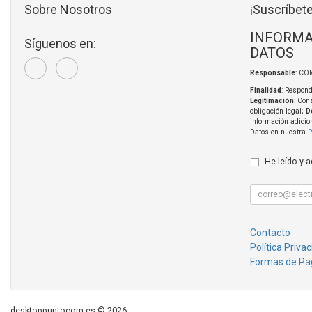
Sobre Nosotros
¡Suscríbete
INFORMA
Síguenos en:
DATOS
Responsable
: CO
Finalidad
: Respond
Legitimación
: Con
obligación legal;
D
información adicio
Datos en nuestra
P
He leído y 
Contacto
Política Priva
Formas de Pa
desktoppuntocom.es © 2026