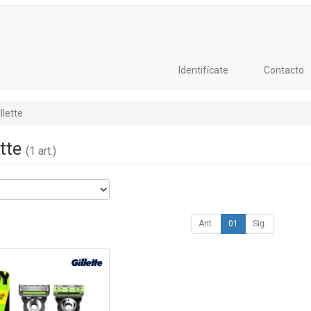
Identifícate
Contacto
llette
ette
(1 art.)
Ant.
01
Sig.