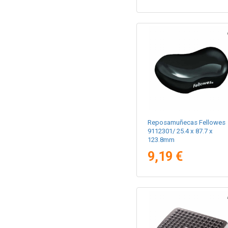
Reposamuñecas Fellowes
9112301/ 25.4 x 87.7 x
123.8mm
9,19 €