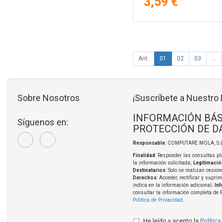
3,59 €
Ant.
01
02
03
...
Sobre Nosotros
¡Suscríbete a Nuestro 
INFORMACIÓN BÁS
Síguenos en:
PROTECCIÓN DE D
Responsable
: COMPUTARE MOLA, S.L
Finalidad
: Responder las consultas pl
la información solicitada;
Legitimació
Destinatarios
: Solo se realizan cesion
Derechos
: Acceder, rectificar y supri
indica en la información adicional;
In
consultar la información completa de 
Política de Privacidad
.
He leído y acepto la
Política