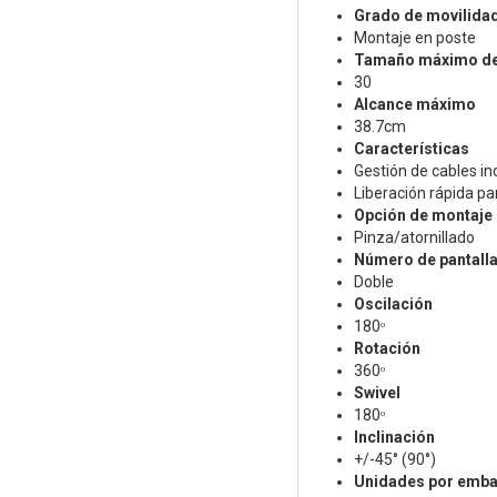
Grado de movilida
Montaje en poste
Tamaño máximo de
30
Alcance máximo
38.7cm
Características
Gestión de cables i
Liberación rápida pa
Opción de montaje
Pinza/atornillado
Número de pantall
Doble
Oscilación
180ᵒ
Rotación
360ᵒ
Swivel
180ᵒ
Inclinación
+/-45° (90°)
Unidades por emba