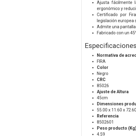
Ajusta fácilmente 
ergonómico y reducir 
Certificado por Fi
legislación europea 
Admite una pantalla 
Fabricado con un 45%
Especificacione
Normativa de acred
FIRA
Color
Negro
CRC
85026
Ajuste de Altura
45cm
Dimensiones produc
55.00 x 11.60 x 72.6
Referencia
8502601
Peso producto (Kg
4.59